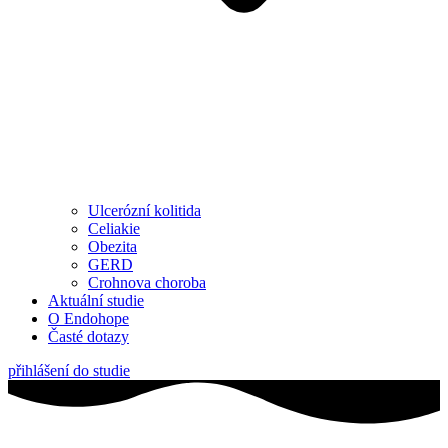
Ulcerózní kolitida
Celiakie
Obezita
GERD
Crohnova choroba
Aktuální studie
O Endohope
Časté dotazy
přihlášení do studie