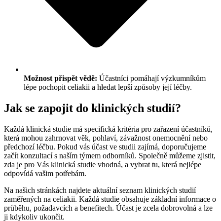
Možnost přispět vědě:
Účastníci pomáhají výzkumníkům
lépe pochopit celiakii a hledat lepší způsoby její léčby.
Jak se zapojit do klinických studií?
Každá klinická studie má specifická kritéria pro zařazení účastníků,
která mohou zahrnovat věk, pohlaví, závažnost onemocnění nebo
předchozí léčbu. Pokud vás účast ve studii zajímá, doporučujeme
začít konzultací s naším týmem odborníků. Společně můžeme zjistit,
zda je pro Vás klinická studie vhodná, a vybrat tu, která nejlépe
odpovídá vašim potřebám.
Na našich stránkách najdete aktuální seznam klinických studií
zaměřených na celiakii. Každá studie obsahuje základní informace o
průběhu, požadavcích a benefitech. Účast je zcela dobrovolná a lze
ji kdykoliv ukončit.