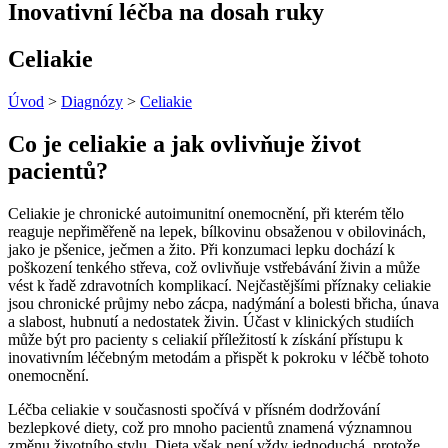
Inovativní léčba na dosah ruky
Celiakie
Úvod
>
Diagnózy
>
Celiakie
Co je celiakie a jak ovlivňuje život
pacientů?
Celiakie je chronické autoimunitní onemocnění, při kterém tělo
reaguje nepřiměřeně na lepek, bílkovinu obsaženou v obilovinách,
jako je pšenice, ječmen a žito. Při konzumaci lepku dochází k
poškození tenkého střeva, což ovlivňuje vstřebávání živin a může
vést k řadě zdravotních komplikací. Nejčastějšími příznaky celiakie
jsou chronické průjmy nebo zácpa, nadýmání a bolesti břicha, únava
a slabost, hubnutí a nedostatek živin. Účast v klinických studiích
může být pro pacienty s celiakií příležitostí k získání přístupu k
inovativním léčebným metodám a přispět k pokroku v léčbě tohoto
onemocnění.
Léčba celiakie v současnosti spočívá v přísném dodržování
bezlepkové diety, což pro mnoho pacientů znamená významnou
změnu životního stylu. Dieta však není vždy jednoduchá, protože