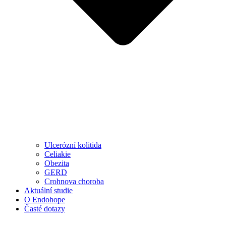
Ulcerózní kolitida
Celiakie
Obezita
GERD
Crohnova choroba
Aktuální studie
O Endohope
Časté dotazy