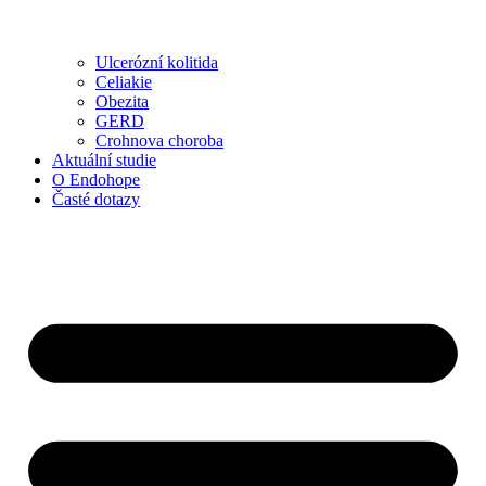
Ulcerózní kolitida
Celiakie
Obezita
GERD
Crohnova choroba
Aktuální studie
O Endohope
Časté dotazy