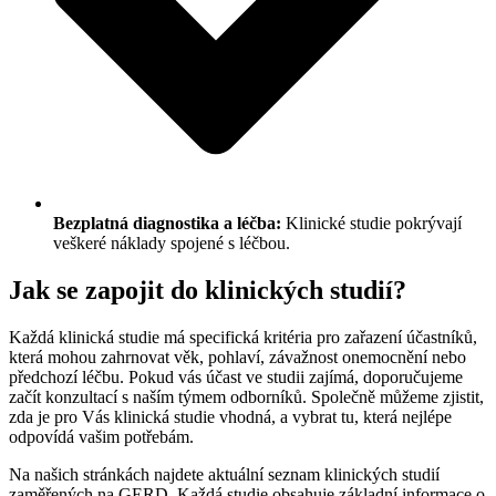
Bezplatná diagnostika a léčba:
Klinické studie pokrývají
veškeré náklady spojené s léčbou.
Jak se zapojit do klinických studií?
Každá klinická studie má specifická kritéria pro zařazení účastníků,
která mohou zahrnovat věk, pohlaví, závažnost onemocnění nebo
předchozí léčbu. Pokud vás účast ve studii zajímá, doporučujeme
začít konzultací s naším týmem odborníků. Společně můžeme zjistit,
zda je pro Vás klinická studie vhodná, a vybrat tu, která nejlépe
odpovídá vašim potřebám.
Na našich stránkách najdete aktuální seznam klinických studií
zaměřených na GERD. Každá studie obsahuje základní informace o