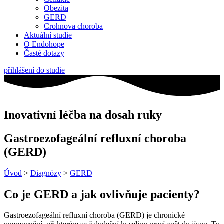
Obezita
GERD
Crohnova choroba
Aktuální studie
O Endohope
Časté dotazy
přihlášení do studie
Inovativní léčba na dosah ruky
Gastroezofageální refluxní choroba
(GERD)
Úvod
>
Diagnózy
>
GERD
Co je GERD a jak ovlivňuje pacienty?
Gastroezofageální refluxní choroba (GERD) je chronické