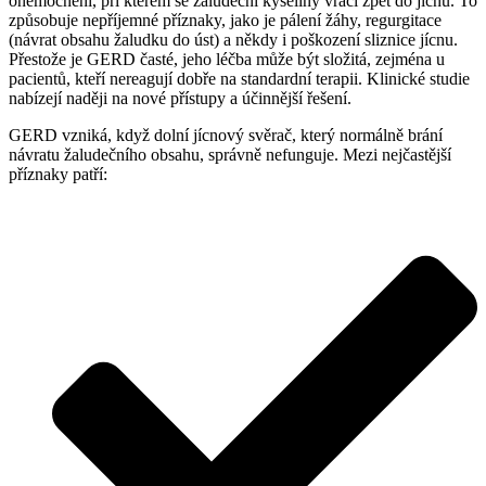
onemocnění, při kterém se žaludeční kyseliny vrací zpět do jícnu. To
způsobuje nepříjemné příznaky, jako je pálení žáhy, regurgitace
(návrat obsahu žaludku do úst) a někdy i poškození sliznice jícnu.
Přestože je GERD časté, jeho léčba může být složitá, zejména u
pacientů, kteří nereagují dobře na standardní terapii. Klinické studie
nabízejí naději na nové přístupy a účinnější řešení.
GERD vzniká, když dolní jícnový svěrač, který normálně brání
návratu žaludečního obsahu, správně nefunguje. Mezi nejčastější
příznaky patří: